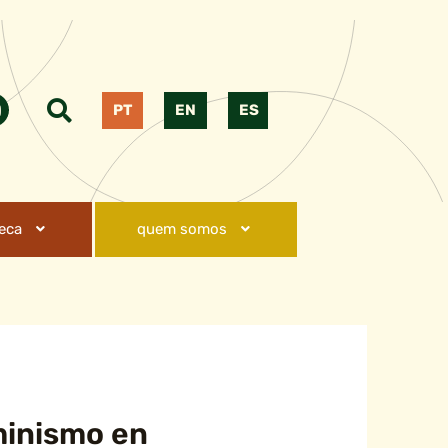
PT
EN
ES
teca
quem somos
minismo en