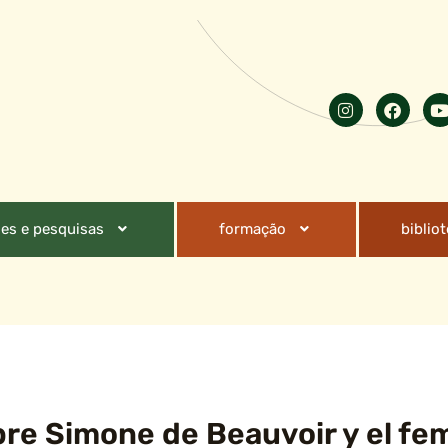
es e pesquisas
formação
biblio
re Simone de Beauvoir y el fe