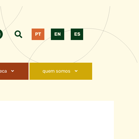
PT
EN
ES
teca
quem somos