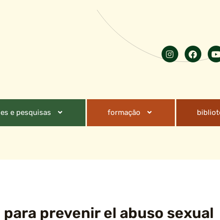
es e pesquisas
formação
biblio
 para prevenir el abuso sexual