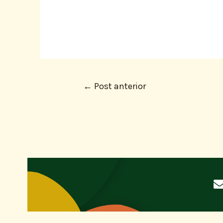
←
Post anterior