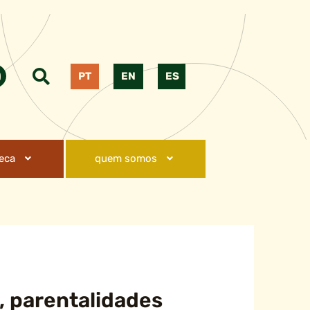
PT
EN
ES
teca
quem somos
, parentalidades