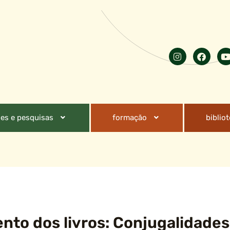
es e pesquisas
formação
biblio
nto dos livros: Conjugalidades