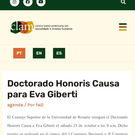
PT
EN
ES
Doctorado Honoris Causa
para Eva Giberti
agenda
/ Por
fw2
El Consejo
Superior
de
la Universidad
de Rosario otorgará el Doctorado
Honoris
Causa
a Eva Giberti el
sábado
21 de octubre a las 9 a.m. Dicho
evento
se realizará en el
marco
del I Congreso
Nacional
y II Congreso