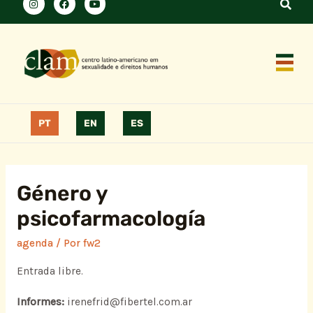
PT
EN
ES
Género y
psicofarmacología
agenda
/ Por
fw2
Entrada libre.
Informes:
irenefrid@fibertel.com.ar