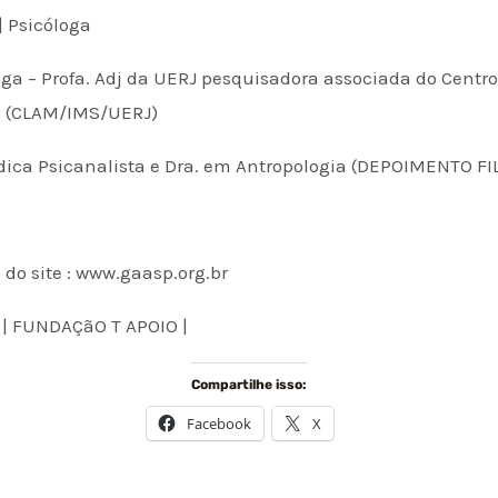
 | Psicóloga
óloga – Profa. Adj da UERJ pesquisadora associada do Cent
s (CLAM/IMS/UERJ)
édica Psicanalista e Dra. em Antropologia (DEPOIMENTO F
 do site : www.gaasp.org.br
 | FUNDAÇãO T APOIO |
Compartilhe isso:
Facebook
X