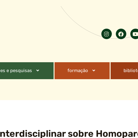
es e pesquisas
formação
biblio
 Interdisciplinar sobre Homopa