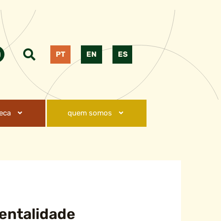
PT
EN
ES
teca
quem somos
rentalidade