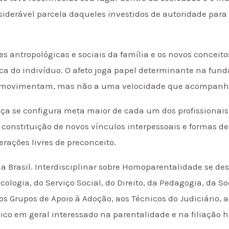
derável parcela daqueles investidos de autoridade para 
s antropológicas e sociais da família e os novos conceitos
a do indivíduo. O afeto joga papel determinante na funda
o se movimentam, mas não a uma velocidade que acompanhe
nça se configura meta maior de cada um dos profissionais
 constituição de novos vínculos interpessoais e formas 
rações livres de preconceito.
ada Brasil. Interdisciplinar sobre Homoparent​alidade se d
cologia, do Serviço Social, do Direito, da Pedagogia, da S
 Grupos de Apoio à Adoção, aos Técnicos do Judiciário, a
ico em geral interessado na parentalidade e na filiação 