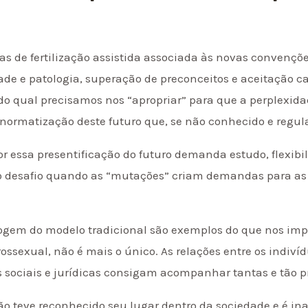
s de fertilização assistida associada às novas convenções
de e patologia, superação de preconceitos e aceitação ca
qual precisamos nos “apropriar” para que a perplexidad
ormatização deste futuro que, se não conhecido e regula
or essa presentificação do futuro demanda estudo, flexib
o desafio quando as “mutações” criam demandas para as
fogem do modelo tradicional são exemplos do que nos imp
ossexual, não é mais o único. As relações entre os indiv
 sociais e jurídicas consigam acompanhar tantas e tão
o teve reconhecido seu lugar dentro da sociedade e é in