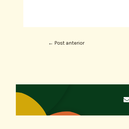
←
Post anterior