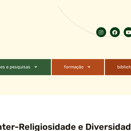
es e pesquisas
formação
biblio
Inter-Religiosidade e Diversida