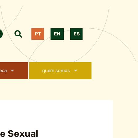
PT
EN
ES
teca
quem somos
de Sexual