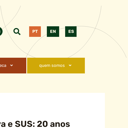
PT
EN
ES
teca
quem somos
va e SUS: 20 anos