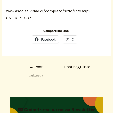
www.asociatividad.cl/completo/sitio/info.asp?
Ob=1&Id=267
Compartilhe isso:
Facebook
X
←
Post
Post seguinte
anterior
→
Cadastre-se na nossa Newsletter