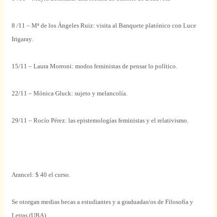
8 /11 – Mª de los Ángeles Ruiz: visita al Banquete platónico con Luce
Irigaray.
15/11 – Laura Morroni: modos feministas de pensar lo político.
22/11 – Mónica Gluck: sujeto y melancolía.
29/11 – Rocío Pérez: las epistemologías feministas y el relativismo.
Arancel: $ 40 el curso.
Se otorgan medias becas a estudiantes y a graduadas/os de Filosofía y
Letras (UBA)