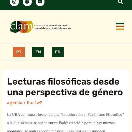
PT
EN
ES
Lecturas filosóficas desde
una perspectiva de género
agenda
/ Por
fw2
La UBA continúa ofreciendo una “Introducción al Feminismo Filosófico”
a la que siempre se puede entrar. Podés reincidir, porque hay nuevos
abordajes. Te podés incorporar, porque las charlas no suponen