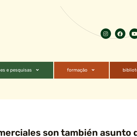
es e pesquisas
formação
biblio
erciales son también asunto d