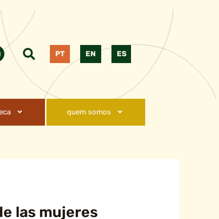
PT
EN
ES
teca
quem somos
e las mujeres