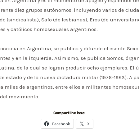
a en Argentina y es el momento de apogeo y esplendor del 
 Frente diez grupos autónomos, incluyendo varios de ciuda
 (sindicalista), Safo (de lesbianas), Eros (de universitar
es y católicos homosexuales argentinos.
mocracia en Argentina, se publica y difunde el escrito Se
ntes y en la izquierda. Asimismo, se publica Somos, órgan
tina, de la cual se logran producir ocho ejemplares. El ú
de estado y de la nueva dictadura militar (1976-1983). A pa
 a miles de argentinos, entre ellos a militantes homosexu
 del movimiento.
Compartilhe isso:
Facebook
X