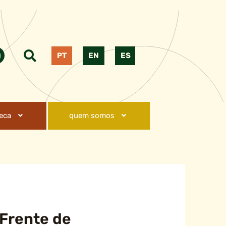
PT
EN
ES
teca
quem somos
 Frente de