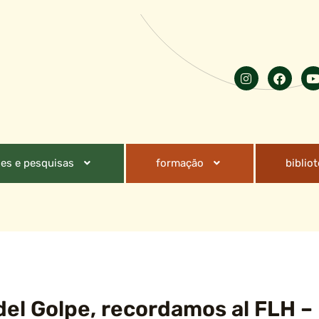
es e pesquisas
formação
biblio
del Golpe, recordamos al FLH –