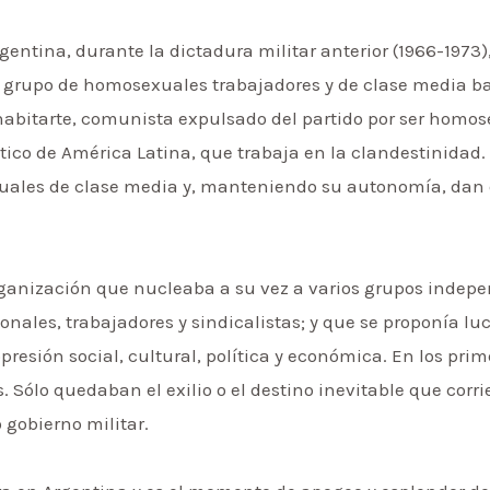
rgentina, durante la dictadura militar anterior (1966-197
 grupo de homosexuales trabajadores y de clase media ba
Anabitarte, comunista expulsado del partido por ser hom
ico de América Latina, que trabaja en la clandestinidad. 
uales de clase media y, manteniendo su autonomía, dan o
ganización que nucleaba a su vez a varios grupos indepe
ionales, trabajadores y sindicalistas; y que se proponía lu
esión social, cultural, política y económica. En los prim
. Sólo quedaban el exilio o el destino inevitable que corri
 gobierno militar.