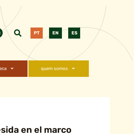
PT
EN
ES
teca
quem somos
-sida en el marco