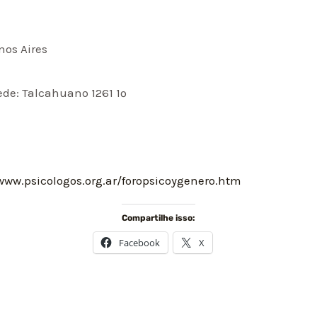
nos Aires
sede: Talcahuano 1261 1º
/www.psicologos.org.ar/foropsicoygenero.htm
Compartilhe isso:
Facebook
X