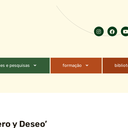
es e pesquisas
formação
biblio
ero y Deseo’