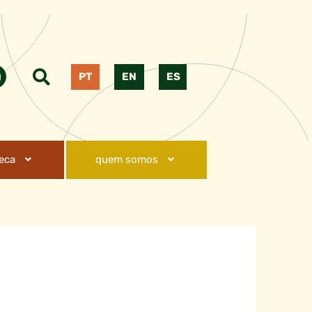
PT
EN
ES
teca
quem somos