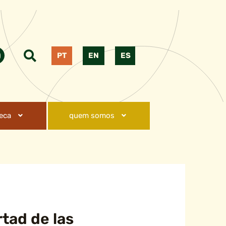
PT
EN
ES
teca
quem somos
rtad de las