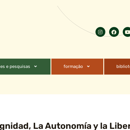
es e pesquisas
formação
biblio
Dignidad, La Autonomía y la Libe