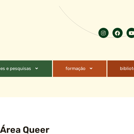
es e pesquisas
formação
biblio
 Área Queer