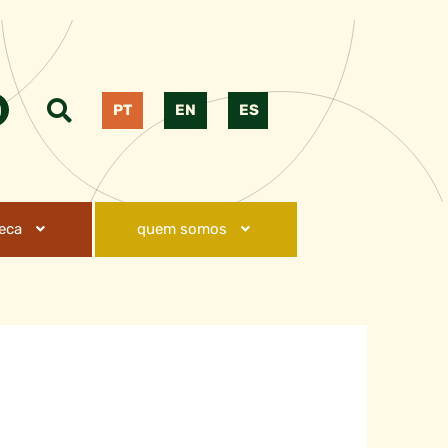
PT
EN
ES
teca
quem somos