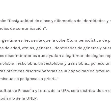
olo: “Desigualdad de clase y diferencias de identidades y
medios de comunicación”.
 Argentina es frecuente que la cober0tura periodística de
as de edad, etnias, géneros, identidades de géneros y ori
os discriminatorios que ayudan a legitimar ideologías re
ofobia, lesbofobia, travestofobia y transfobia… por eso una
stas prácticas discriminatorias es la capacidad de produ
iscuas o peligrosas a priori…”
cultad de Filosofía y Letras de la UBA, será distribuido en 
iodismo de la UNLP.