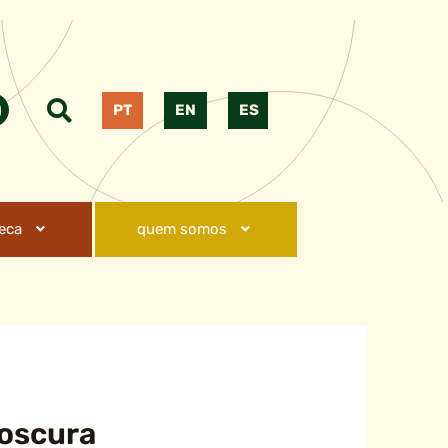
PT
EN
ES
teca
quem somos
 oscura