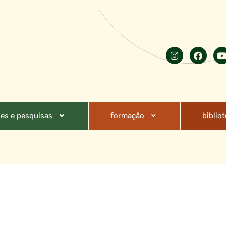
es e pesquisas
formação
biblio