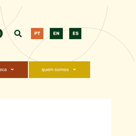
PT
EN
ES
teca
quem somos