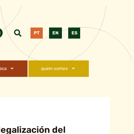
PT
EN
ES
teca
quem somos
legalización del