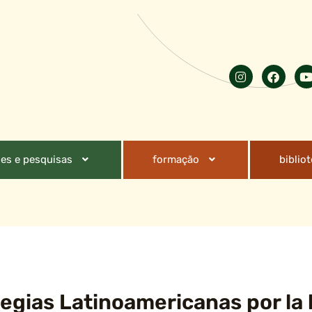
es e pesquisas
formação
biblio
egias Latinoamericanas por la 