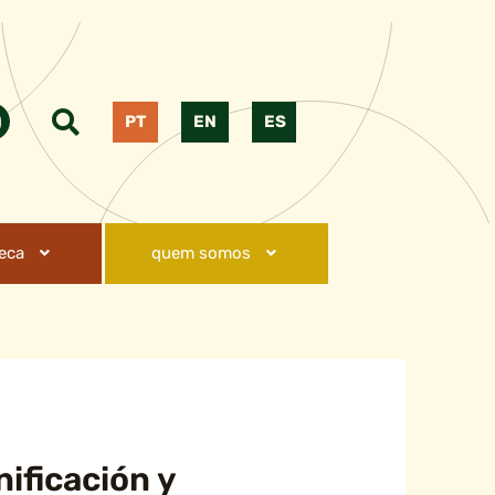
PT
EN
ES
teca
quem somos
nificación y