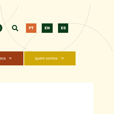
PT
EN
ES
teca
quem somos