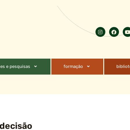
es e pesquisas
formação
biblio
decisão