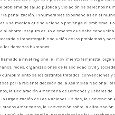
ave problema de salud pública y violación de derechos hu
er la penalización. Innumerables experiencias en el mun
es una medida que solucione o prevenga el problema. Por e
 al aborto inseguro es un elemento que debe conducir a 
necesaria e impostergable solución de los problemas y nec
o a los derechos humanos.
llamado a nivel regional al movimiento feminista, organ
os, redes, organizaciones de la sociedad civil y sociedad
y cumplimiento de los distintos tratados, convenciones 
dos por la reciente decisión de la Asamblea Nacional, ta
os, la Declaración Americana de Derechos y Deberes del 
 de la Organización de Las Naciones Unidas, la Convenció
stados Americanos, la Convención sobre la eliminación 
(CEDAW) y la Convención Internacional de los Derechos de