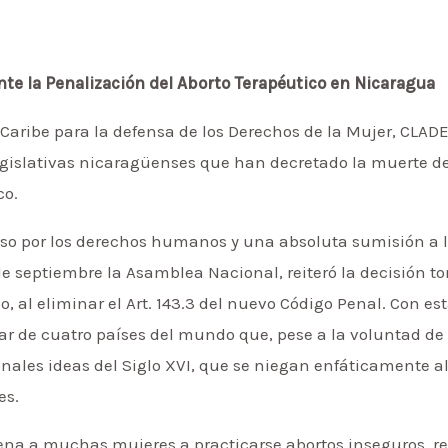
e la Penalización del Aborto Terapéutico en Nicaragua
 Caribe para la defensa de los Derechos de la Mujer, CLAD
egislativas nicaragüenses que han decretado la muerte de 
co.
so por los derechos humanos y una absoluta sumisión a l
3 de septiembre la Asamblea Nacional, reiteró la decisión 
, al eliminar el Art. 143.3 del nuevo Código Penal. Con est
r de cuatro países del mundo que, pese a la voluntad de
les ideas del Siglo XVI, que se niegan enfáticamente al
es.
ena a muchas mujeres a practicarse abortos inseguros, r