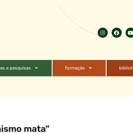
es e pesquisas
formação
biblio
hismo mata”