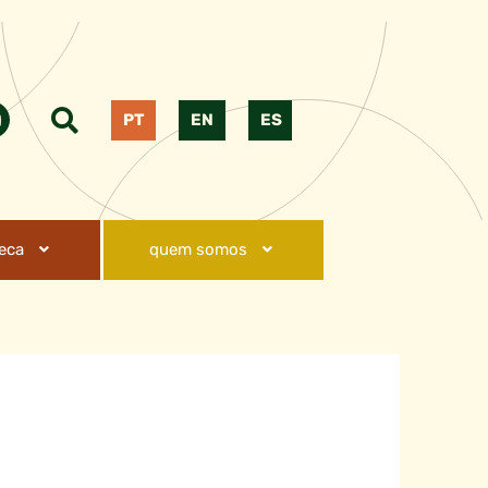
PT
EN
ES
teca
quem somos