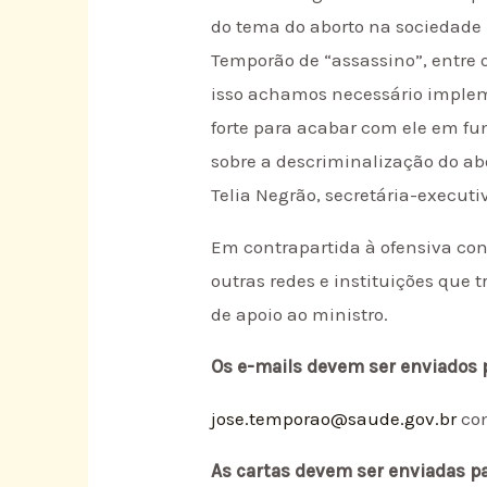
do tema do aborto na sociedade 
Temporão de “assassino”, entre o
isso achamos necessário imple
forte para acabar com ele em f
sobre a descriminalização do ab
Telia Negrão, secretária-executi
Em contrapartida à ofensiva co
outras redes e instituições que 
de apoio ao ministro.
Os e-mails devem ser enviados 
jose.temporao@saude.gov.br
co
As cartas devem ser enviadas pa