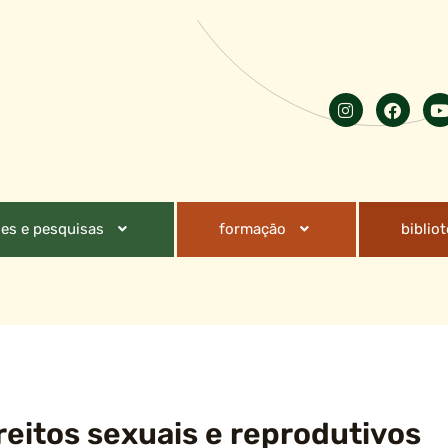
es e pesquisas
formação
biblio
reitos sexuais e reprodutivos