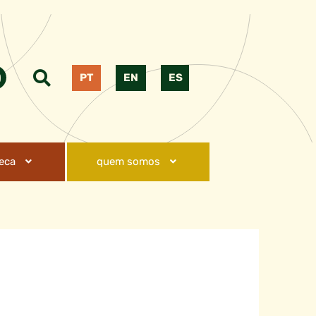
PT
EN
ES
teca
quem somos