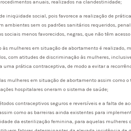
rocedimentos anuais, realizados na clandestinidade;
 de iniqüidade social, pois favorece a realização de prátic
 em ambientes sem os padrões sanitários requeridos, pena
os sociais menos favorecidos, negras, que não têm acess
o às mulheres em situação de abortamento é realizado, m
dos, com atitudes de discriminação às mulheres, inclusi
a uma prática contraceptiva, de modo a evitar a recorrênc
 das mulheres em situação de abortamento assim como o
nações hospitalares oneram o sistema de saúde;
todos contraceptivos seguros e reversíveis e a falta de a
assim como as barreiras ainda existentes para implemen
lidade da esterilização feminina, para aquelas mulheres
nstituem fatores determinantes da elevada incidência de 