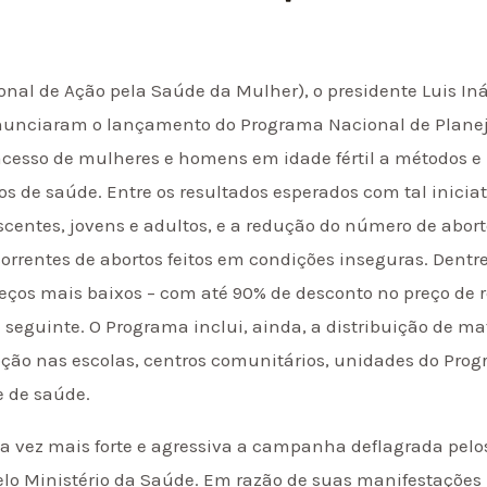
onal de Ação pela Saúde da Mulher), o presidente Luis Iná
nunciaram o lançamento do Programa Nacional de Plane
acesso de mulheres e homens em idade fértil a métodos e
os de saúde. Entre os resultados esperados com tal inicia
scentes, jovens e adultos, e a redução do número de abo
rentes de abortos feitos em condições inseguras. Dentre
eços mais baixos – com até 90% de desconto no preço de r
a seguinte. O Programa inclui, ainda, a distribuição de ma
ção nas escolas, centros comunitários, unidades do Pro
e de saúde.
a vez mais forte e agressiva a campanha deflagrada pelo
lo Ministério da Saúde. Em razão de suas manifestações 