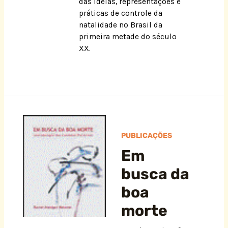
das idéias, representações e
práticas de controle da
natalidade no Brasil da
primeira metade do século
XX.
PUBLICAÇÕES
Em
busca da
boa
morte