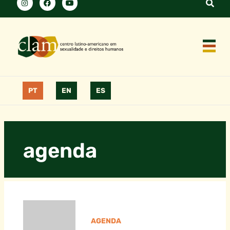
PT
EN
ES
agenda
AGENDA