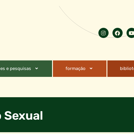
es e pesquisas
formação
biblio
 Sexual