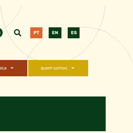
PT
EN
ES
teca
quem somos