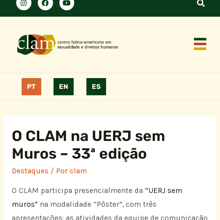
PT
EN
ES
O CLAM na UERJ sem
Muros – 33ª edição
Destaques
/ Por
clam
O CLAM participa presencialmente da
“UERJ sem
muros”
na modalidade “Pôster”, com três
apresentações: as atividades da equipe de comunicação