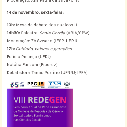
Moderação: Ana Paula da Silva (UFF)
14 de novembro, sexta-feira:
10h:
Mesa de debate dos núcleos II
14h30:
Palestra:
Sonia Corrêa
(ABIA/SPW)
Moderação: Zé Szwako (IESP-UERJ)
17h:
Cuidado, valores e gerações
Felícia Picanço (UFRJ)
Natália Fanzoni (Fiocruz)
Debatedora: Tamis Porfírio (UFRRJ; IPEA)