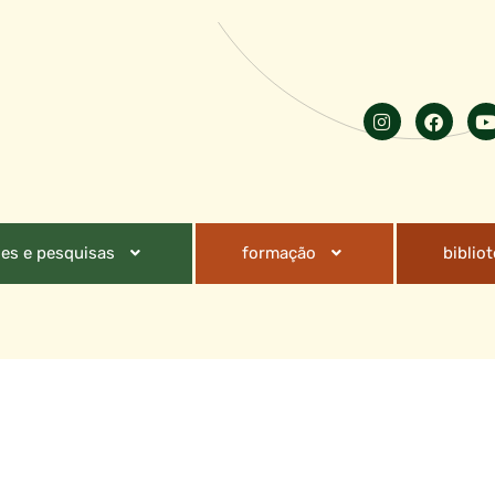
es e pesquisas
formação
biblio