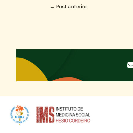
←
Post anterior