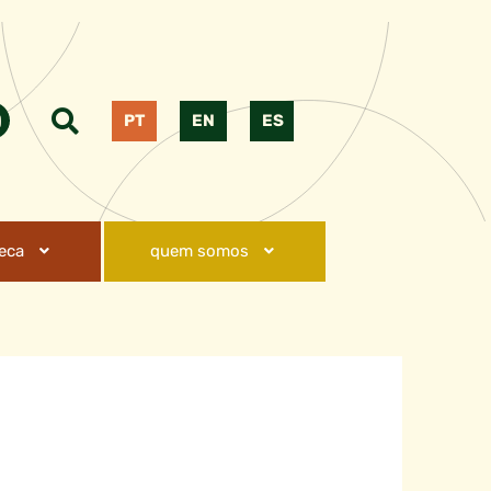
PT
EN
ES
teca
quem somos