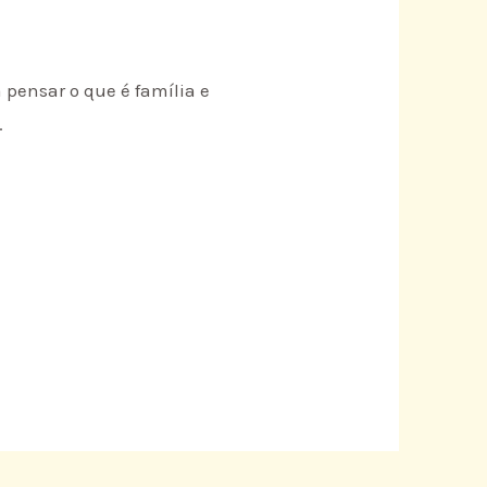
pensar o que é família e
.