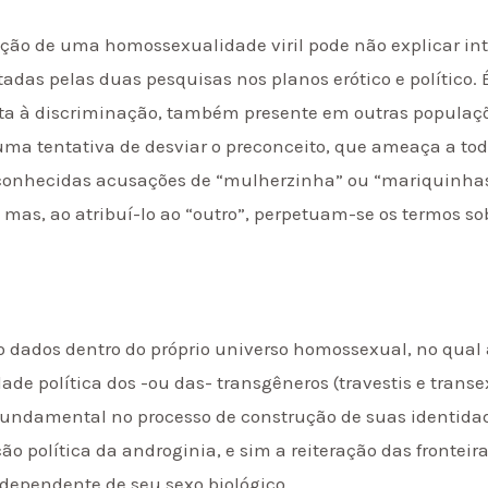
ação de uma homossexualidade viril pode não explicar int
adas pelas duas pesquisas nos planos erótico e político.
ta à discriminação, também presente em outras populaçõ
e uma tentativa de desviar o preconceito, que ameaça a t
 conhecidas acusações de “mulherzinha” ou “mariquinha
 mas, ao atribuí-lo ao “outro”, perpetuam-se os termos sob
ão dados dentro do próprio universo homossexual, no qual
dade política dos -ou das- transgêneros (travestis e trans
 fundamental no processo de construção de suas identid
o política da androginia, e sim a reiteração das frontei
ependente de seu sexo biológico.