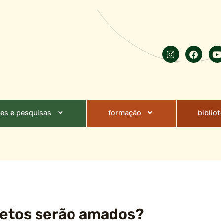
es e pesquisas
formação
biblio
cretos serão amados?