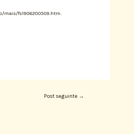
fsp/mais/fs1906200509.htm
.
Post seguinte
→