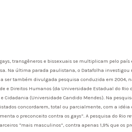
 gays, transgêneros e bissexuais se multiplicam pelo paí
isa. Na última parada paulistana, o Datafolha investigou
 a ser também divulgada pesquisa conduzida em 2004, na
 e Direitos Humanos (da Universidade Estadual do Rio de 
 e Cidadania (Universidade Candido Mendes). Na pesquis
vistados concordarem, total ou parcialmente, com a idéi
imenta o preconceito contra os gays”. A pesquisa do Rio 
rceiros “mais masculinos”, contra apenas 1,9% que os pr