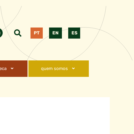
PT
EN
ES
teca
quem somos