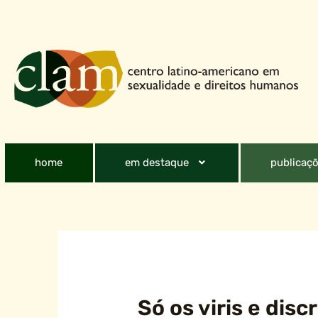
home
em destaque
publicaçõ
Só os viris e dis