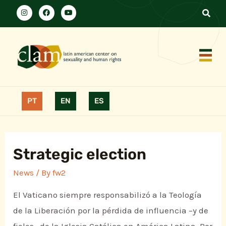
PT
EN
ES
Strategic election
News
/ By
fw2
El Vaticano siempre responsabilizó a la Teología
de la Liberación por la pérdida de influencia –y de
fieles– de la Iglesia Católica en América Latina. Por