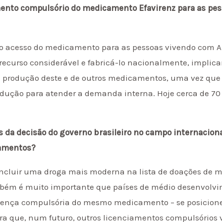
mento compulsório do medicamento Efavirenz para as pe
o acesso do medicamento para as pessoas vivendo com Aid
ecurso considerável e fabricá-lo nacionalmente, implica
 produção deste e de outros medicamentos, uma vez que o
dução para atender a demanda interna. Hoje cerca de 70 
 da decisão do governo brasileiro no campo internaciona
camentos?
incluir uma droga mais moderna na lista de doações de m
ambém é muito importante que países de médio desenvolvi
icença compulsória do mesmo medicamento – se posicion
ra que, num futuro, outros licenciamentos compulsórios 