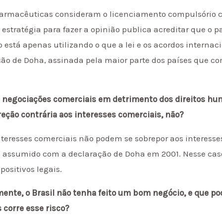
 farmacêuticas consideram o licenciamento compulsório
estratégia para fazer a opinião publica acreditar que o p
o está apenas utilizando o que a lei e os acordos interna
ação de Doha, assinada pela maior parte dos países que
s negociações comerciais em detrimento dos direitos h
reção contrária aos interesses comerciais, não?
nteresses comerciais não podem se sobrepor aos interess
assumido com a declaração de Doha em 2001. Nesse caso,
positivos legais.
ente, o Brasil não tenha feito um bom negócio, e que po
 corre esse risco?