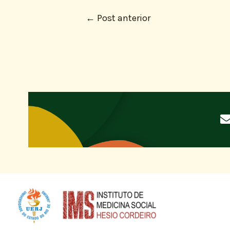
←
Post anterior