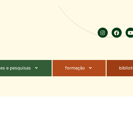
es e pesquisas
formação
biblio