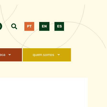
PT
EN
ES
teca
quem somos