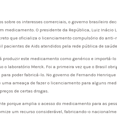
s sobre os interesses comerciais, o governo brasileiro decr
 medicamento. O presidente da República, Luiz Inácio Lu
creto que oficializa o licenciamento compulsório do anti-r
l pacientes de Aids atendidos pela rede pública de saúde 
rá produzir este medicamento como genérico e importá-lo
so o laboratório Merck. Foi a primeira vez que o Brasil ob
 para poder fabricá-lo. No governo de Fernando Henriqu
 uma ameaça de fazer o licenciamento para alguns medi
preços de certas drogas.
ante porque amplia o acesso do medicamento para as pes
onomize um recurso considerável, fabricando-o nacional