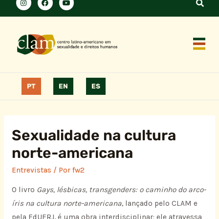
PT
EN
ES
Sexualidade na cultura
norte-americana
Entrevistas
/ Por
fw2
O livro
Gays, lésbicas,
transgenders
: o caminho do arco-
íris na cultura norte-americana
, lançado pelo CLAM e
pela EdUERJ, é uma obra interdisciplinar: ele atravessa