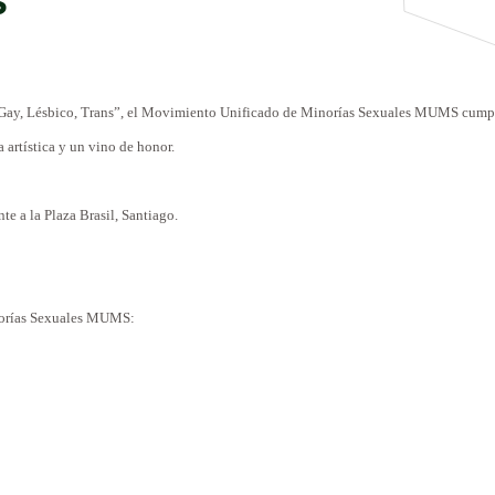
S
o Gay, Lésbico, Trans”, el Movimiento Unificado de Minorías Sexuales MUMS cumple 
 artística y un vino de honor.
nte a
la Plaza Brasil
, Santiago.
norías Sexuales MUMS: