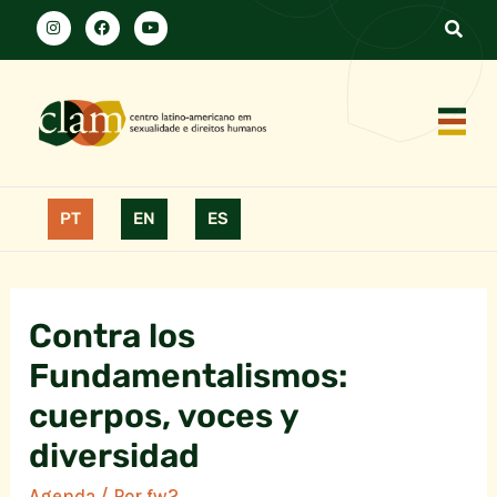
PT
EN
ES
Contra los
Fundamentalismos:
cuerpos, voces y
diversidad
Agenda
/ Por
fw2