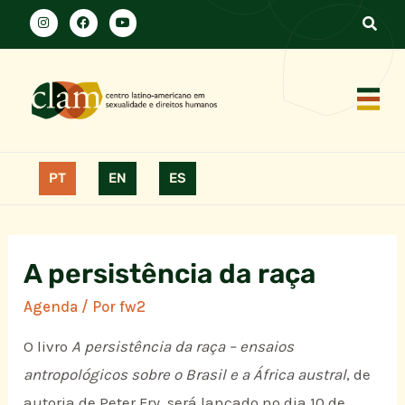
PT
EN
ES
A persistência da raça
Agenda
/ Por
fw2
O livro
A persistência da raça – ensaios
antropológicos sobre o Brasil e a África austral
, de
autoria de Peter Fry, será lançado no dia 10 de