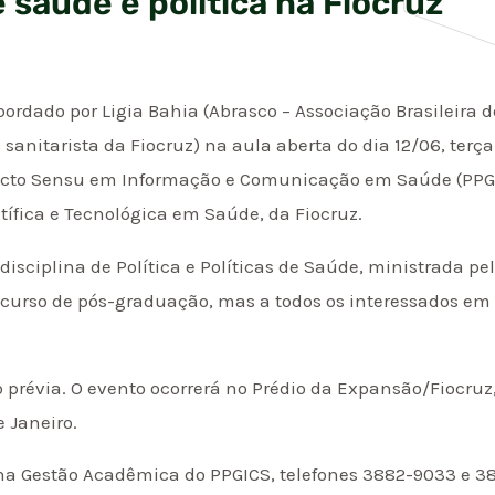
 saúde e política na Fiocruz
bordado por Ligia Bahia (Abrasco – Associação Brasileira 
anitarista da Fiocruz) na aula aberta do dia 12/06, terça-
cto Sensu em Informação e Comunicação em Saúde (PPGICS)
ífica e Tecnológica em Saúde, da Fiocruz.
disciplina de Política e Políticas de Saúde, ministrada pe
 curso de pós-graduação, mas a todos os interessados em 
prévia. O evento ocorrerá no Prédio da Expansão/Fiocruz,
e Janeiro.
na Gestão Acadêmica do PPGICS, telefones 3882-9033 e 3