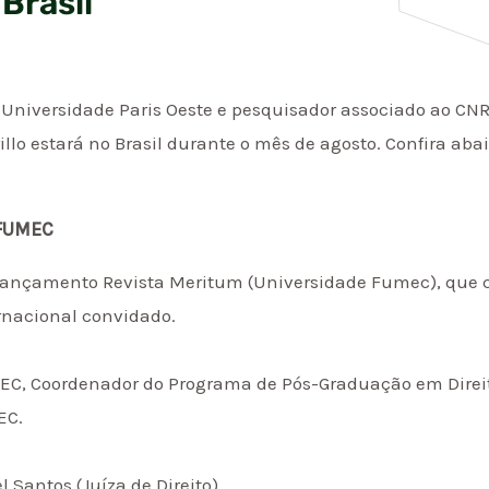
 Brasil
na Universidade Paris Oeste e pesquisador associado ao CN
rillo estará no Brasil durante o mês de agosto. Confira ab
 FUMEC
 lançamento Revista Meritum (Universidade Fumec), que c
rnacional convidado.
MEC, Coordenador do Programa de Pós-Graduação em Dire
EC.
l Santos (Juíza de Direito)