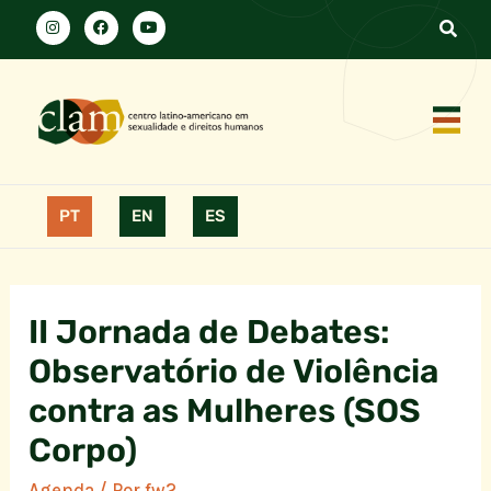
PT
EN
ES
II Jornada de Debates:
Observatório de Violência
contra as Mulheres (SOS
Corpo)
Agenda
/ Por
fw2