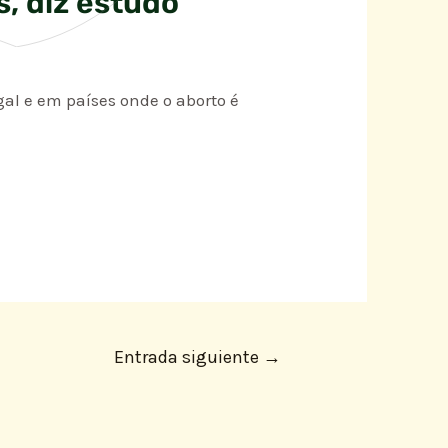
s, diz estudo
al e em países onde o aborto é
Entrada siguiente
→