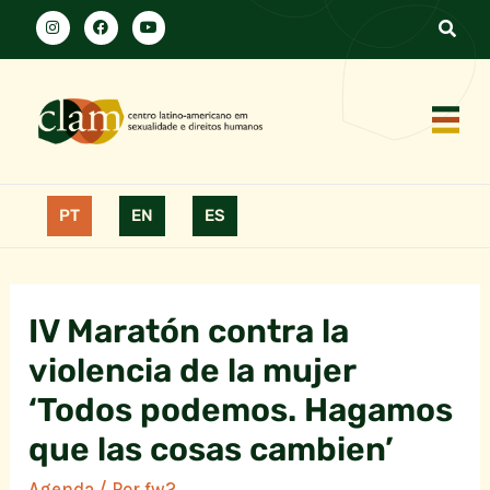
PT
EN
ES
IV Maratón contra la
violencia de la mujer
‘Todos podemos. Hagamos
que las cosas cambien’
Agenda
/ Por
fw2