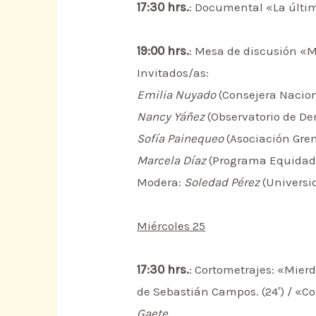
17:30 hrs.
: Documental «La última
19:00 hrs.
: Mesa de discusión «M
Invitados/as:
Emilia Nuyado
(Consejera Nacio
Nancy Yáñez
(Observatorio de De
Sofía Painequeo
(Asociación Gremi
Marcela Díaz
(Programa Equidad d
Modera:
Soledad Pérez
(Universi
Miércoles 25
17:30 hrs.
: Cortometrajes: «Mierd
de Sebastián Campos. (24′) / «C
Gaete
.