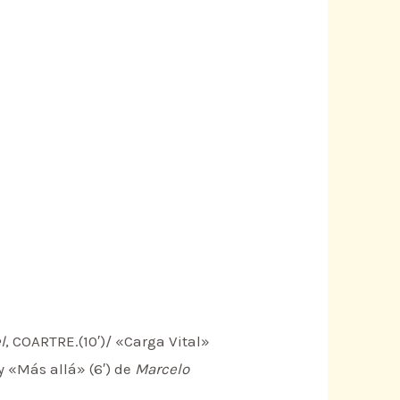
l
, COARTRE.(10′)/ «Carga Vital»
) y «Más allá» (6′) de
Marcelo