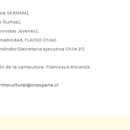
ora SERNAM),
e Ñuñoa),
inistas Jóvenes),
nabilidad, FLACSO Chile).
rnández
(Secretaria ejecutiva Chile 21)
ión de la cantautora:
Francesca Ancarola
.
ntrocultural@ccespana.cl