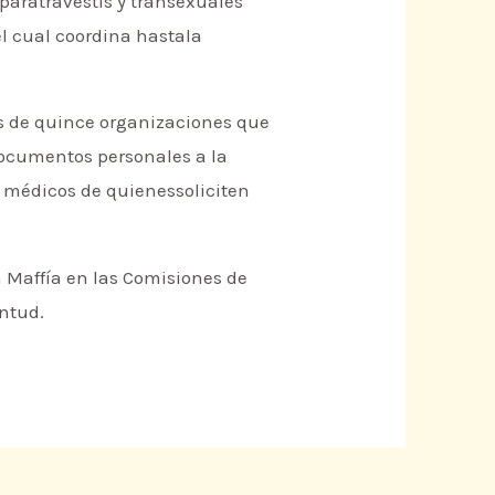
paratravestis y transexuales
l cual coordina hastala
ás de quince organizaciones que
documentos personales a la
s médicos de quienessoliciten
 Maffía en las Comisiones de
ntud.