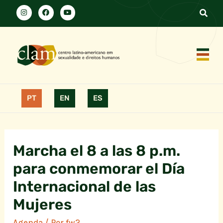
PT
EN
ES
Marcha el 8 a las 8 p.m.
para conmemorar el Día
Internacional de las
Mujeres
Agenda
/ Por
fw2