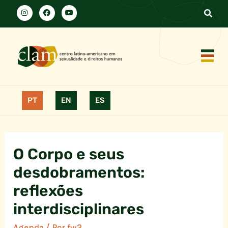
PT
EN
ES
O Corpo e seus
desdobramentos:
reflexões
interdisciplinares
Agenda
/ Por
fw2