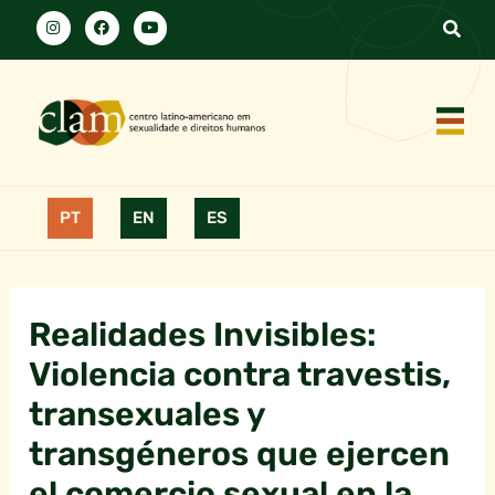
PT
EN
ES
Realidades Invisibles:
Violencia contra travestis,
transexuales y
transgéneros que ejercen
el comercio sexual en la