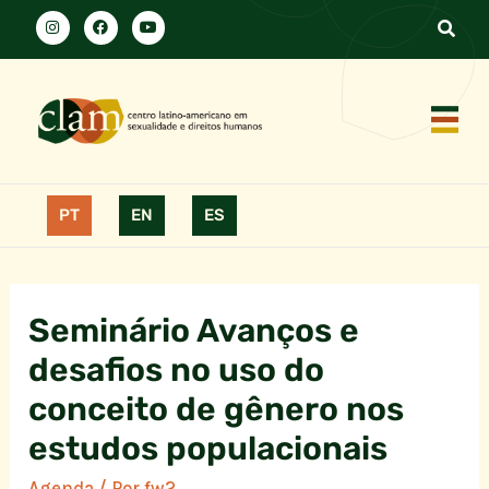
PT
EN
ES
Seminário Avanços e
desafios no uso do
conceito de gênero nos
estudos populacionais
Agenda
/ Por
fw2