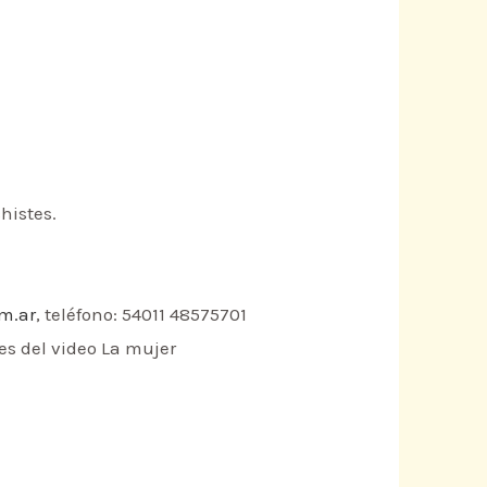
chistes.
m.ar
, teléfono: 54011 48575701
es del video La mujer