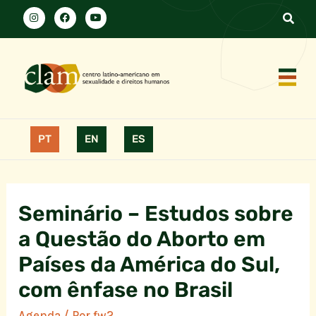
PT
EN
ES
Seminário – Estudos sobre
a Questão do Aborto em
Países da América do Sul,
com ênfase no Brasil
Agenda
/ Por
fw2