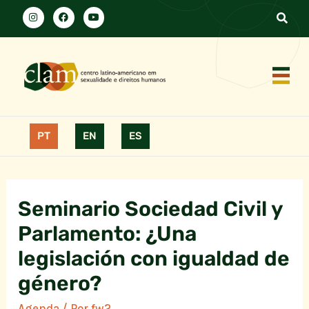
PT
EN
ES
Seminario Sociedad Civil y
Parlamento: ¿Una
legislación con igualdad de
género?
Agenda
/ Por
fw2